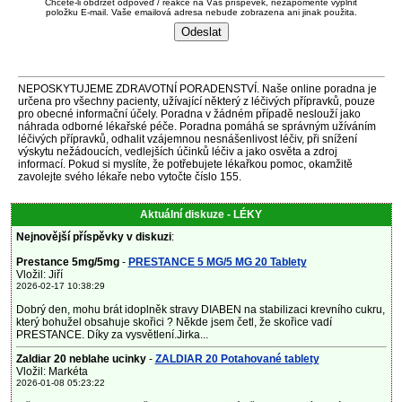
Chcete-li obdržet odpověď / reakce na Váš příspěvek, nezapomeňte vyplnit
položku E-mail. Vaše emailová adresa nebude zobrazena ani jinak použita.
NEPOSKYTUJEME ZDRAVOTNÍ PORADENSTVÍ. Naše online poradna je
určena pro všechny pacienty, užívající některý z léčivých přípravků, pouze
pro obecné informační účely. Poradna v žádném případě neslouží jako
náhrada odborné lékařské péče. Poradna pomáhá se správným užíváním
léčivých přípravků, odhalit vzájemnou nesnášenlivost léčiv, při snížení
výskytu nežádoucích, vedlejších účinků léčiv a jako osvěta a zdroj
informací. Pokud si myslíte, že potřebujete lékařkou pomoc, okamžitě
zavolejte svého lékaře nebo vytočte číslo 155.
Aktuální diskuze - LÉKY
Nejnovější příspěvky v diskuzi
:
Prestance 5mg/5mg
-
PRESTANCE 5 MG/5 MG 20 Tablety
Vložil: Jiří
2026-02-17 10:38:29
Dobrý den, mohu brát idoplněk stravy DIABEN na stabilizaci krevního cukru,
který bohužel obsahuje skořici ? Někde jsem četl, že skořice vadí
PRESTANCE. Díky za vysvětlení.Jirka...
Zaldiar 20 neblahe ucinky
-
ZALDIAR 20 Potahované tablety
Vložil: Markéta
2026-01-08 05:23:22