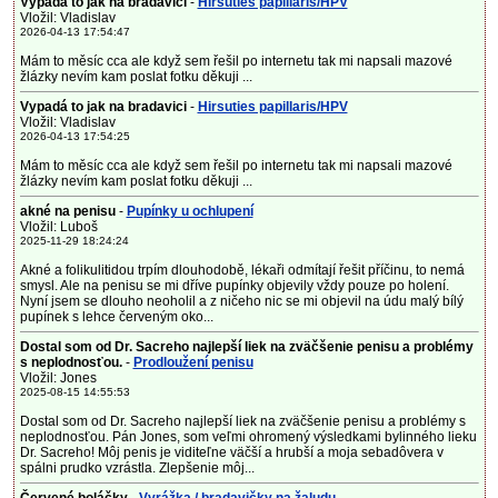
Vypadá to jak na bradavici
-
Hirsuties papillaris/HPV
Vložil: Vladislav
2026-04-13 17:54:47
Mám to měsíc cca ale když sem řešil po internetu tak mi napsali mazové
žlázky nevím kam poslat fotku děkuji ...
Vypadá to jak na bradavici
-
Hirsuties papillaris/HPV
Vložil: Vladislav
2026-04-13 17:54:25
Mám to měsíc cca ale když sem řešil po internetu tak mi napsali mazové
žlázky nevím kam poslat fotku děkuji ...
akné na penisu
-
Pupínky u ochlupení
Vložil: Luboš
2025-11-29 18:24:24
Akné a folikulitidou trpím dlouhodobě, lékaři odmítají řešit příčinu, to nemá
smysl. Ale na penisu se mi dříve pupínky objevily vždy pouze po holení.
Nyní jsem se dlouho neoholil a z ničeho nic se mi objevil na údu malý bílý
pupínek s lehce červeným oko...
Dostal som od Dr. Sacreho najlepší liek na zväčšenie penisu a problémy
s neplodnosťou.
-
Prodloužení penisu
Vložil: Jones
2025-08-15 14:55:53
Dostal som od Dr. Sacreho najlepší liek na zväčšenie penisu a problémy s
neplodnosťou. Pán Jones, som veľmi ohromený výsledkami bylinného lieku
Dr. Sacreho! Môj penis je viditeľne väčší a hrubší a moja sebadôvera v
spálni prudko vzrástla. Zlepšenie môj...