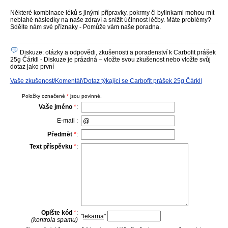
Některé kombinace léků s jinými přípravky, pokrmy či bylinkami mohou mít
neblahé následky na naše zdraví a snížit účinnost léčby. Máte problémy?
Sdělte nám své příznaky - Pomůže vám naše poradna.
Diskuze: otázky a odpovědi, zkušenosti a poradenství k Carbofit prášek
25g Čárkll - Diskuze je prázdná – vložte svou zkušenost nebo vložte svůj
dotaz jako první
Vaše zkušenost/Komentář/Dotaz týkající se Carbofit prášek 25g Čárkll
Položky označené
*
jsou povinné.
Vaše jméno
*
:
E-mail :
Předmět
*
:
Text příspěvku
*
:
Opište kód
*
:
"
lekarna
"
(kontrola spamu)