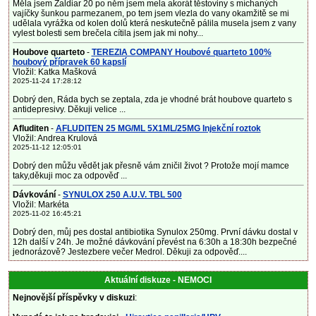
Měla jsem Zaldiar 20 po něm jsem mela akorát těstoviny s míchaných
vajíčky šunkou parmezanem, po tem jsem vlezla do vany okamžitě se mi
udělala vyrážka od kolen dolů která neskutečně pálila musela jsem z vany
vylest bolesti sem brečela cítila jsem jak mi nohy...
Houbove quarteto
-
TEREZIA COMPANY Houbové quarteto 100%
houbový přípravek 60 kapslí
Vložil: Katka Mašková
2025-11-24 17:28:12
Dobrý den, Ráda bych se zeptala, zda je vhodné brát houbove quarteto s
antidepresivy. Děkuji velice ...
Afluditen
-
AFLUDITEN 25 MG/ML 5X1ML/25MG Injekční roztok
Vložil: Andrea Krulová
2025-11-12 12:05:01
Dobrý den můžu vědět jak přesně vám zničil život ? Protože mojí mamce
taky,děkuji moc za odpověď ...
Dávkování
-
SYNULOX 250 A.U.V. TBL 500
Vložil: Markéta
2025-11-02 16:45:21
Dobrý den, můj pes dostal antibiotika Synulox 250mg. První dávku dostal v
12h další v 24h. Je možné dávkování převést na 6:30h a 18:30h bezpečné
jednorázově? Jestezbere večer Medrol. Děkuji za odpověď....
Aktuální diskuze - NEMOCI
Nejnovější příspěvky v diskuzi
: