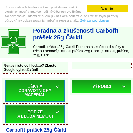
K personalizaci obsahu a reklam, poskytování funkcí
Rozumím!
sociálních médií a analýze naší návštěvnosti využíváme
soubory cookie. Informace o tom, jak náš web používáte, sdílíme se svými partnery
působícími v oblasti sociálních médií, inzerce a analýz.
Zobrazit podrobnosti
ABC-LEKARNA.cz
| Poradna a zkušenosti s léky a léčbou nemocí
Poradna a zkušenosti Carbofit
prášek 25g Čárkll
Carbofit prášek 25g Čárkll Poradna a zkušenosti s léky a
léčbou nemocí, Carbofit prášek 25g Čárkll, Carbofit, prášek,
25g, Čárkll
Nenašli jste co hledáte? Zkuste
Google vyhledávání!
LÉKY A
VÝROBCI
ZDRAVOTNICKÝ
MATERIÁL
POTÍŽE
A LÉČBA NEMOCI
Carbofit prášek 25g Čárkll