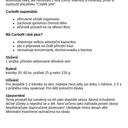
adsorbuje látky, ale neodvádí z těla živiny, vitamíny a minerály, proto si
vysloužil přezdívku "Chytré uhlí".
Carbofit napomáhá:
přirozené očistě organismu
zachovat správnou činnost střev
příznivě působit na na střevní flóru
Má Carbofit i jiná plus?
disponuje velkou adsorpční kapacitou
jde o přípravek na čistě přírodní bázi
neosahuje konzervanty, dochucovadla a barviva
Složení:
1 složka: přírodní aktivované dřevěné uhlí
Balení:
tobolky 20, 60 ks, prášek 25 g nebo 150 g
Užívání:
Pro dospělé 1-2 tobolky za den, nejlépe mezi jídly, po dobu 1 měsíce, 2-3 x
v průběhu roku opakovat. Pro děti poloviční dávka.
Upozornění:
Tento produkt byl uvedený na trh jako doplněk stravy. Nemá schválené
léčivé účinky a nejedná se o lék. Není určeno jako náhrada pestré stravy.
Nepřekračujte doporučené dávkování. Ukládejte mimo dosah dětí.
Minimální trvanlivost vyznačena na obalu.