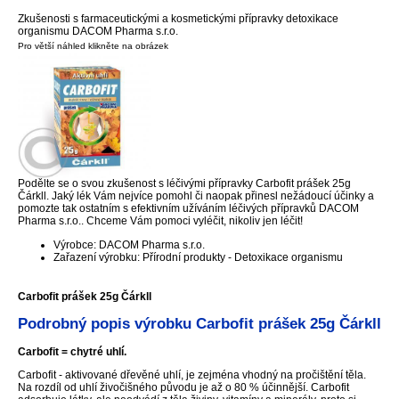
Zkušenosti s farmaceutickými a kosmetickými přípravky detoxikace
organismu DACOM Pharma s.r.o.
Pro větší náhled klikněte na obrázek
Podělte se o svou zkušenost s léčivými přípravky Carbofit prášek 25g
Čárkll. Jaký lék Vám nejvíce pomohl či naopak přinesl nežádoucí účinky a
pomozte tak ostatním s efektivním užíváním léčivých přípravků DACOM
Pharma s.r.o.. Chceme Vám pomoci vyléčit, nikoliv jen léčit!
Výrobce: DACOM Pharma s.r.o.
Zařazení výrobku: Přírodní produkty - Detoxikace organismu
Carbofit prášek 25g Čárkll
Podrobný popis výrobku Carbofit prášek 25g Čárkll
Carbofit = chytré uhlí.
Carbofit - aktivované dřevěné uhlí, je zejména vhodný na pročištění těla.
Na rozdíl od uhlí živočišného původu je až o 80 % účinnější. Carbofit