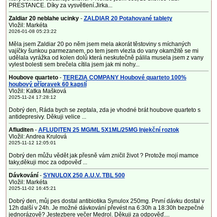
PRESTANCE. Díky za vysvětlení.Jirka...
Zaldiar 20 neblahe ucinky
-
ZALDIAR 20 Potahované tablety
Vložil: Markéta
2026-01-08 05:23:22
Měla jsem Zaldiar 20 po něm jsem mela akorát těstoviny s míchaných
vajíčky šunkou parmezanem, po tem jsem vlezla do vany okamžitě se mi
udělala vyrážka od kolen dolů která neskutečně pálila musela jsem z vany
vylest bolesti sem brečela cítila jsem jak mi nohy...
Houbove quarteto
-
TEREZIA COMPANY Houbové quarteto 100%
houbový přípravek 60 kapslí
Vložil: Katka Mašková
2025-11-24 17:28:12
Dobrý den, Ráda bych se zeptala, zda je vhodné brát houbove quarteto s
antidepresivy. Děkuji velice ...
Afluditen
-
AFLUDITEN 25 MG/ML 5X1ML/25MG Injekční roztok
Vložil: Andrea Krulová
2025-11-12 12:05:01
Dobrý den můžu vědět jak přesně vám zničil život ? Protože mojí mamce
taky,děkuji moc za odpověď ...
Dávkování
-
SYNULOX 250 A.U.V. TBL 500
Vložil: Markéta
2025-11-02 16:45:21
Dobrý den, můj pes dostal antibiotika Synulox 250mg. První dávku dostal v
12h další v 24h. Je možné dávkování převést na 6:30h a 18:30h bezpečné
jednorázově? Jestezbere večer Medrol. Děkuji za odpověď....