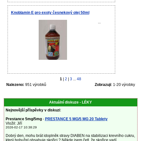
Knoblamin E pro exoty česnekový olej 50ml
...
1
|
2
|
3
...
48
Nalezeno:
951 výrobků
Zobrazuji
: 1-20 výrobky
Aktuální diskuze - LÉKY
Nejnovější příspěvky v diskuzi
:
Prestance 5mg/5mg
-
PRESTANCE 5 MG/5 MG 20 Tablety
Vložil: Jiří
2026-02-17 10:38:29
Dobrý den, mohu brát idoplněk stravy DIABEN na stabilizaci krevního cukru,
který bohužel obsahuje skořici ? Někde jsem četl, že skořice vadí