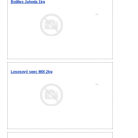
Boillies Jahoda 1kg
...
Lososový spec MIX 2kg
...