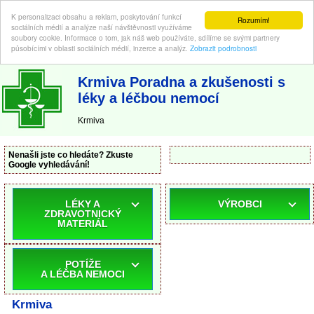
K personalizaci obsahu a reklam, poskytování funkcí
Rozumím!
sociálních médií a analýze naší návštěvnosti využíváme
soubory cookie. Informace o tom, jak náš web používáte, sdílíme se svými partnery
působícími v oblasti sociálních médií, inzerce a analýz.
Zobrazit podrobnosti
ABC-LEKARNA.cz
| Poradna a zkušenosti s léky a léčbou nemocí
Krmiva Poradna a zkušenosti s
léky a léčbou nemocí
Krmiva
Nenašli jste co hledáte? Zkuste
Google vyhledávání!
LÉKY A
VÝROBCI
ZDRAVOTNICKÝ
MATERIÁL
POTÍŽE
A LÉČBA NEMOCI
Krmiva