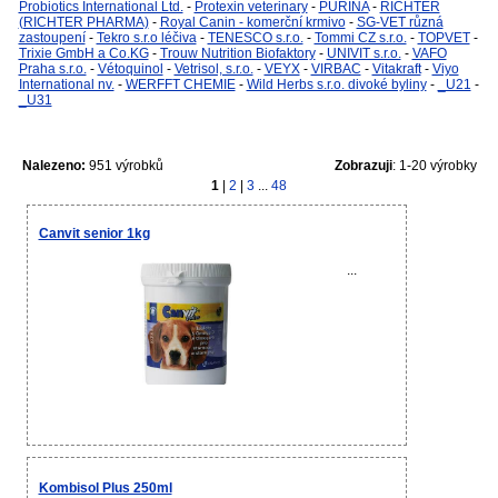
Probiotics International Ltd.
-
Protexin veterinary
-
PURINA
-
RICHTER
(RICHTER PHARMA)
-
Royal Canin - komerční krmivo
-
SG-VET různá
zastoupení
-
Tekro s.r.o léčiva
-
TENESCO s.r.o.
-
Tommi CZ s.r.o.
-
TOPVET
-
Trixie GmbH a Co.KG
-
Trouw Nutrition Biofaktory
-
UNIVIT s.r.o.
-
VAFO
Praha s.r.o.
-
Vétoquinol
-
Vetrisol, s.r.o.
-
VEYX
-
VIRBAC
-
Vitakraft
-
Viyo
International nv.
-
WERFFT CHEMIE
-
Wild Herbs s.r.o. divoké byliny
-
_U21
-
_U31
Nalezeno:
951 výrobků
Zobrazuji
: 1-20 výrobky
1
|
2
|
3
...
48
Canvit senior 1kg
...
Kombisol Plus 250ml