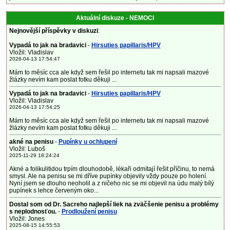
Aktuální diskuze - NEMOCI
Nejnovější příspěvky v diskuzi
:
Vypadá to jak na bradavici
-
Hirsuties papillaris/HPV
Vložil: Vladislav
2026-04-13 17:54:47
Mám to měsíc cca ale když sem řešil po internetu tak mi napsali mazové
žlázky nevím kam poslat fotku děkuji ...
Vypadá to jak na bradavici
-
Hirsuties papillaris/HPV
Vložil: Vladislav
2026-04-13 17:54:25
Mám to měsíc cca ale když sem řešil po internetu tak mi napsali mazové
žlázky nevím kam poslat fotku děkuji ...
akné na penisu
-
Pupínky u ochlupení
Vložil: Luboš
2025-11-29 18:24:24
Akné a folikulitidou trpím dlouhodobě, lékaři odmítají řešit příčinu, to nemá
smysl. Ale na penisu se mi dříve pupínky objevily vždy pouze po holení.
Nyní jsem se dlouho neoholil a z ničeho nic se mi objevil na údu malý bílý
pupínek s lehce červeným oko...
Dostal som od Dr. Sacreho najlepší liek na zväčšenie penisu a problémy
s neplodnosťou.
-
Prodloužení penisu
Vložil: Jones
2025-08-15 14:55:53