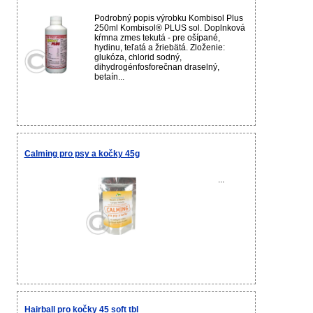
Podrobný popis výrobku Kombisol Plus
250ml Kombisol® PLUS sol. Doplnková
kŕmna zmes tekutá - pre ošípané,
hydinu, teľatá a žriebätá. Zloženie:
glukóza, chlorid sodný,
dihydrogénfosforečnan draselný,
betaín...
Calming pro psy a kočky 45g
...
Hairball pro kočky 45 soft tbl