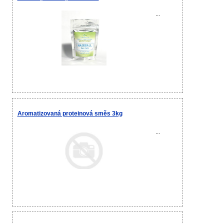
...
Aromatizovaná proteinová směs 3kg
...