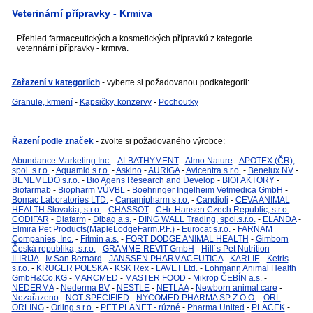
Veterinární přípravky - Krmiva
Přehled farmaceutických a kosmetických přípravků z kategorie
veterinární přípravky - krmiva.
Zařazení v kategoriích
- vyberte si požadovanou podkategorii:
Granule, krmení
-
Kapsičky, konzervy
-
Pochoutky
Řazení podle značek
- zvolte si požadovaného výrobce:
Abundance Marketing Inc.
-
ALBATHYMENT
-
Almo Nature
-
APOTEX (ČR),
spol. s r.o.
-
Aquamid s.r.o.
-
Askino
-
AURIGA
-
Avicentra s.r.o.
-
Benelux NV
-
BENEMEDO s.r.o.
-
Bio Agens Research and Develop
-
BIOFAKTORY
-
Biofarmab
-
Biopharm VÚVBL
-
Boehringer Ingelheim Vetmedica GmbH
-
Bomac Laboratories LTD.
-
Canamipharm s.r.o.
-
Candioli
-
CEVA ANIMAL
HEALTH Slovakia, s.r.o.
-
CHASSOT
-
CHr. Hansen Czech Republic, s.r.o.
-
CODIFAR
-
Diafarm
-
Dibaq a.s.
-
DING WALL Trading, spol.s.r.o.
-
ELANDA
-
Elmira Pet Products(MapleLodgeFarm.P.F.)
-
Eurocat s.r.o.
-
FARNAM
Companies, Inc.
-
Fitmin a.s.
-
FORT DODGE ANIMAL HEALTH
-
Gimborn
Česká republika, s.r.o.
-
GRAMME-REVIT GmbH
-
Hill´s Pet Nutrition
-
ILIRIJA
-
Iv San Bernard
-
JANSSEN PHARMACEUTICA
-
KARLIE
-
Ketris
s.r.o.
-
KRUGER POLSKA
-
KSK Rex
-
LAVET Ltd.
-
Lohmann Animal Health
GmbH&Co.KG
-
MARCMED
-
MASTER FOOD
-
Mikrop ČEBÍN a.s.
-
NEDERMA
-
Nederma BV
-
NESTLE
-
NETLAA
-
Newborn animal care
-
Nezařazeno
-
NOT SPECIFIED
-
NYCOMED PHARMA SP Z O.O.
-
ORL
-
ORLING
-
Orling s.r.o.
-
PET PLANET - různé
-
Pharma United
-
PLACEK
-