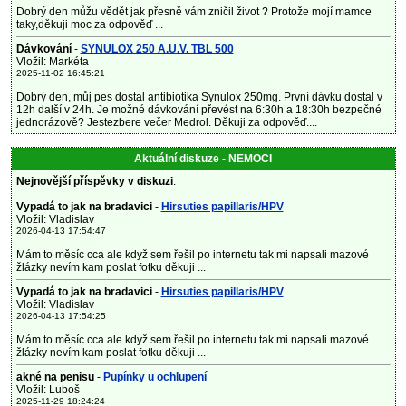
Dobrý den můžu vědět jak přesně vám zničil život ? Protože mojí mamce
taky,děkuji moc za odpověď ...
Dávkování
-
SYNULOX 250 A.U.V. TBL 500
Vložil: Markéta
2025-11-02 16:45:21
Dobrý den, můj pes dostal antibiotika Synulox 250mg. První dávku dostal v
12h další v 24h. Je možné dávkování převést na 6:30h a 18:30h bezpečné
jednorázově? Jestezbere večer Medrol. Děkuji za odpověď....
Aktuální diskuze - NEMOCI
Nejnovější příspěvky v diskuzi
:
Vypadá to jak na bradavici
-
Hirsuties papillaris/HPV
Vložil: Vladislav
2026-04-13 17:54:47
Mám to měsíc cca ale když sem řešil po internetu tak mi napsali mazové
žlázky nevím kam poslat fotku děkuji ...
Vypadá to jak na bradavici
-
Hirsuties papillaris/HPV
Vložil: Vladislav
2026-04-13 17:54:25
Mám to měsíc cca ale když sem řešil po internetu tak mi napsali mazové
žlázky nevím kam poslat fotku děkuji ...
akné na penisu
-
Pupínky u ochlupení
Vložil: Luboš
2025-11-29 18:24:24