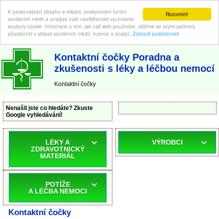
K personalizaci obsahu a reklam, poskytování funkcí
Rozumím!
sociálních médií a analýze naší návštěvnosti využíváme
soubory cookie. Informace o tom, jak náš web používáte, sdílíme se svými partnery
působícími v oblasti sociálních médií, inzerce a analýz.
Zobrazit podrobnosti
ABC-LEKARNA.cz
| Poradna a zkušenosti s léky a léčbou nemocí
Kontaktní čočky Poradna a
zkušenosti s léky a léčbou nemocí
Kontaktní čočky
Nenašli jste co hledáte? Zkuste
Google vyhledávání!
LÉKY A
VÝROBCI
ZDRAVOTNICKÝ
MATERIÁL
POTÍŽE
A LÉČBA NEMOCI
Kontaktní čočky