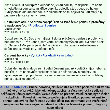
Akné a folikulitidou trpím dlouhodobě, lékaři odmítají řešit příčinu, to nemá
smysl. Ale na penisu se mi dříve pupínky objevily vždy pouze po holení.
Nyní jsem se dlouho neoholil a z ničeho nic se mi objevil na údu malý bílý
pupínek s lehce červeným oko...
Dostal som od Dr. Sacreho najlepší liek na zväčšenie penisu a problémy
s neplodnosťou.
-
Prodloužení penisu
Vložil: Jones
2025-08-15 14:55:53
Dostal som od Dr. Sacreho najlepší liek na zväčšenie penisu a problémy s
neplodnosťou. Pán Jones, som veľmi ohromený výsledkami bylinného lieku
Dr. Sacreho! Môj penis je viditeľne väčší a hrubší a moja sebadôvera v
spálni prudko vzrástla. Zlepšenie môj...
Červené boláčky
-
Vyrážka / bradavičky na žaludu
Vložil: Oto12
2025-05-28 01:00:42
Dobrý den,uz delší dobu se mi dělají červené pupínky boláčky nijak nebolí a
necítím je. Po pohlavním styku mam žalud načervenaly a pupínky jsou
výraznější zenu po pohlavním styku nic ne náplní nesvědi žádné problémy
nema dekuji za odpověď ...
ABC-LEKARNA.cz
- Online poradna, zkušenosti a recenze pacientů s užíváním
léčivých přípravků, jaký lék nejlépe zabírá na Vaše nemoci a vedlejší
nežádoucí účinky. Informační web o lécích na předpis, volně prodejných lécích
a doplňcích.
Pokud si myslíte, že potřebujete lékařkou pomoc, okamžitě
kontaktujte svého lékaře nebo vytočte číslo 155. Informace zde zveřejněné
jsou pouze obecné a nejesou náhradou odborné lékařské pomoci, diagnózy
nebo léčby!