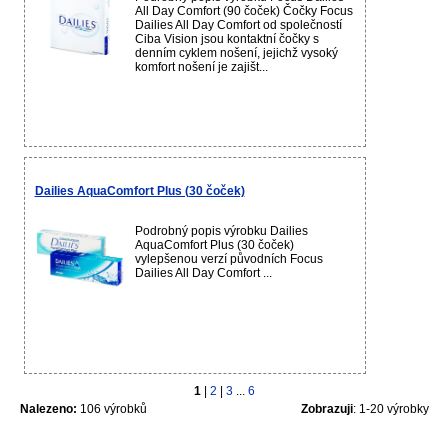
All Day Comfort (90 čoček) Čočky Focus
Dailies All Day Comfort od společností
Ciba Vision jsou kontaktní čočky s
denním cyklem nošení, jejichž vysoký
komfort nošení je zajišt...
Dailies AquaComfort Plus (30 čoček)
Podrobný popis výrobku Dailies
AquaComfort Plus (30 čoček)
vylepšenou verzí původních Focus
Dailies All Day Comfort ...
1
|
2
|
3
...
6
Nalezeno:
106 výrobků
Zobrazuji
: 1-20 výrobky