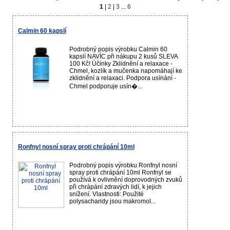
1
|
2
|
3
...
6
Calmin 60 kapslí
Podrobný popis výrobku Calmin 60
kapslí NAVÍC při nákupu 2 kusů SLEVA
100 Kč! Účinky Zklidnění a relaxace -
Chmel, kozlík a mučenka napomáhají ke
zklidnění a relaxaci. Podpora usínání -
Chmel podporuje usín�...
Ronfnyl nosní spray proti chrápání 10ml
Podrobný popis výrobku Ronfnyl nosní
spray proti chrápání 10ml Ronfnyl se
používá k ovlivnění doprovodných zvuků
při chrápání zdravých lidí, k jejich
snížení. Vlastnosti: Použité
polysacharidy jsou makromol...