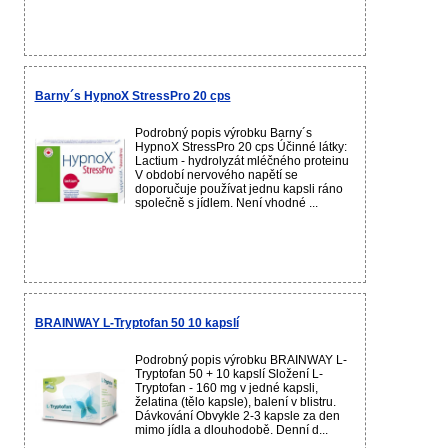
Barny´s HypnoX StressPro 20 cps
Podrobný popis výrobku Barny´s
HypnoX StressPro 20 cps Účinné látky:
Lactium - hydrolyzát mléčného proteinu
V období nervového napětí se
doporučuje používat jednu kapsli ráno
společně s jídlem. Není vhodné ...
BRAINWAY L-Tryptofan 50 10 kapslí
Podrobný popis výrobku BRAINWAY L-
Tryptofan 50 + 10 kapslí Složení L-
Tryptofan - 160 mg v jedné kapsli,
želatina (tělo kapsle), balení v blistru.
Dávkování Obvykle 2-3 kapsle za den
mimo jídla a dlouhodobě. Denní d...