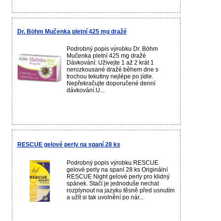
Dr. Böhm Mučenka pletní 425 mg dražé
Podrobný popis výrobku Dr. Böhm
Mučenka pletní 425 mg dražé
Dávkování: Užívejte 1 až 2 krát 1
nerozkousané dražé během dne s
trochou tekutiny nejlépe po jídle.
Nepřekračujte doporučené denní
dávkování.U...
RESCUE gelové perly na spaní 28 ks
Podrobný popis výrobku RESCUE
gelové perly na spaní 28 ks Originální
RESCUE Night gelové perly pro klidný
spánek. Stačí je jednoduše nechat
rozplynout na jazyku těsně před usnutím
a užít si tak uvolnění po nár...