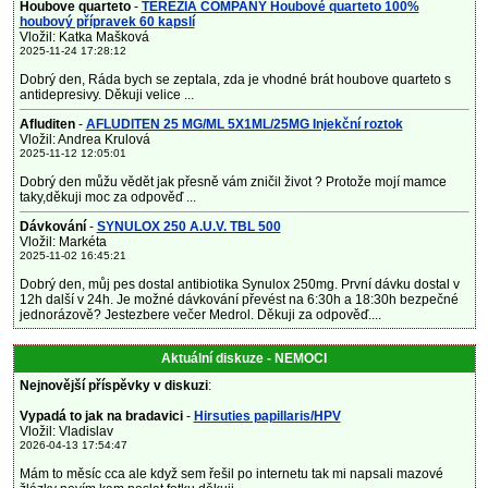
Houbove quarteto
-
TEREZIA COMPANY Houbové quarteto 100%
houbový přípravek 60 kapslí
Vložil: Katka Mašková
2025-11-24 17:28:12
Dobrý den, Ráda bych se zeptala, zda je vhodné brát houbove quarteto s
antidepresivy. Děkuji velice ...
Afluditen
-
AFLUDITEN 25 MG/ML 5X1ML/25MG Injekční roztok
Vložil: Andrea Krulová
2025-11-12 12:05:01
Dobrý den můžu vědět jak přesně vám zničil život ? Protože mojí mamce
taky,děkuji moc za odpověď ...
Dávkování
-
SYNULOX 250 A.U.V. TBL 500
Vložil: Markéta
2025-11-02 16:45:21
Dobrý den, můj pes dostal antibiotika Synulox 250mg. První dávku dostal v
12h další v 24h. Je možné dávkování převést na 6:30h a 18:30h bezpečné
jednorázově? Jestezbere večer Medrol. Děkuji za odpověď....
Aktuální diskuze - NEMOCI
Nejnovější příspěvky v diskuzi
:
Vypadá to jak na bradavici
-
Hirsuties papillaris/HPV
Vložil: Vladislav
2026-04-13 17:54:47
Mám to měsíc cca ale když sem řešil po internetu tak mi napsali mazové