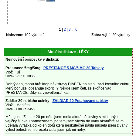
1
|
2
|
3
...
6
Nalezeno:
102 výrobků
Zobrazuji
: 1-20 výrobky
Aktuální diskuze - LÉKY
Nejnovější příspěvky v diskuzi
:
Prestance 5mg/5mg
-
PRESTANCE 5 MG/5 MG 20 Tablety
Vložil: Jiří
2026-02-17 10:38:29
Dobrý den, mohu brát idoplněk stravy DIABEN na stabilizaci krevního cukru,
který bohužel obsahuje skořici ? Někde jsem četl, že skořice vadí
PRESTANCE. Díky za vysvětlení.Jirka...
Zaldiar 20 neblahe ucinky
-
ZALDIAR 20 Potahované tablety
Vložil: Markéta
2026-01-08 05:23:22
Měla jsem Zaldiar 20 po něm jsem mela akorát těstoviny s míchaných
vajíčky šunkou parmezanem, po tem jsem vlezla do vany okamžitě se mi
udělala vyrážka od kolen dolů která neskutečně pálila musela jsem z vany
vylest bolesti sem brečela cítila jsem jak mi nohy...