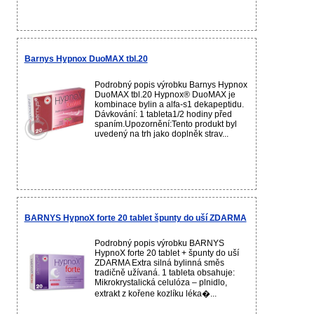
Barnys Hypnox DuoMAX tbl.20
Podrobný popis výrobku Barnys Hypnox
DuoMAX tbl.20 Hypnox® DuoMAX je
kombinace bylin a alfa-s1 dekapeptidu.
Dávkování: 1 tableta1/2 hodiny před
spaním.Upozornění:Tento produkt byl
uvedený na trh jako doplněk strav...
BARNYS HypnoX forte 20 tablet špunty do uší ZDARMA
Podrobný popis výrobku BARNYS
HypnoX forte 20 tablet + špunty do uší
ZDARMA Extra silná bylinná směs
tradičně užívaná. 1 tableta obsahuje:
Mikrokrystalická celulóza – plnidlo,
extrakt z kořene kozlíku léka�...