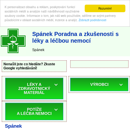
K personalizaci obsahu a reklam, poskytování funkcí
Rozumím!
sociálních médií a analýze naší návštěvnosti využíváme
soubory cookie. Informace o tom, jak náš web používáte, sdílíme se svými partnery
působícími v oblasti sociálních médií, inzerce a analýz.
Zobrazit podrobnosti
ABC-LEKARNA.cz
| Poradna a zkušenosti s léky a léčbou nemocí
Spánek Poradna a zkušenosti s
léky a léčbou nemocí
Spánek
Nenašli jste co hledáte? Zkuste
Google vyhledávání!
LÉKY A
VÝROBCI
ZDRAVOTNICKÝ
MATERIÁL
POTÍŽE
A LÉČBA NEMOCI
Spánek