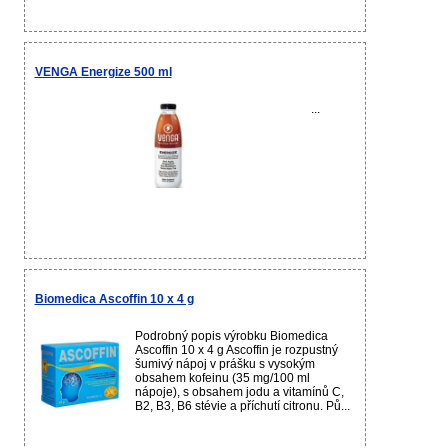
VENGA Energize 500 ml
...
Biomedica Ascoffin 10 x 4 g
Podrobný popis výrobku Biomedica
Ascoffin 10 x 4 g Ascoffin je rozpustný
šumivý nápoj v prášku s vysokým
obsahem kofeinu (35 mg/100 ml
nápoje), s obsahem jodu a vitamínů C,
B2, B3, B6 stévie a příchutí citronu. Pů...