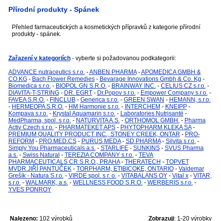
Přírodní produkty - Spánek
Přehled farmaceutických a kosmetických přípravků z kategorie přírodní
produkty - spánek.
Zařazení v kategoriích
- vyberte si požadovanou podkategorii:
ADVANCE nutraceutics s.r.o.
-
ANBEN PHARMA
-
APOMEDICA GMBH &
CO.KG
-
Bach Flower Remedies
-
Bevarage Innovations Gmbh & Co. Kg
-
Biomedica s.r.o.
-
BIOPOL GN S.R.O.
-
BRAINWAY INC.
-
CELIUS CZ s.r.o.
-
DIAVITA-T-STRING
-
DR. EGRT
-
Dr.Popov s.r.o.
-
Empower Company s.r.o.
-
FAVEA S.R.O.
-
FINCLUB
-
Generica s.r.o.
-
GREEN SWAN
-
HEMANN, s.r.o.
-
HERMEOPA S.R.O.
-
HM Harmonie s.r.o.
-
INTERCHEM
-
KNEIPP
-
Kompava s.r.o.
-
Krystal Aquamarin s.r.o.
-
Laboratories Nutrisanté
-
MedPharma, spol. s r.o.
-
NATURVITA A.S.
-
ORTHOMOL GMBH.
-
Pharma
Activ Czech s.r.o.
-
PHARMATEKET APS
-
PHYTOPHARM KLEKA SA
-
PREMIUM QUALITY PRODUCT INC., STONEY CREEK, ONTAR
-
PRO-
REFORM
-
PRO.MED.CS
-
PURUS MEDA
-
SD PHARMA
-
Silvita s.r.o.
-
Simply You Pharmaceuticals a.s.
-
STARLIFE
-
SUNKINS
-
SVUS Pharma
a.s.
-
Swiss Natural
-
TEREZIA COMPANY s.r.o.
-
TEVA
PHARMACEUTICALS CR S.R.O., PRAHA
-
THERATECH
-
TOPVET
MVDR.JIŘÍ PANTUČEK
-
TORPHARM, ETIBICOKE, ONTARIO
-
Valdemar
Grešík - Natura S.r.o.
-
VIRDE spol. s r. o.
-
VITABALANS OY
-
Vital x
-
VITAR,
s.r.o.
-
WALMARK, a.s.
-
WELLNESS FOOD S.R.O.
-
WERBERIS s.r.o.
-
YVES PONROY
Nalezeno:
102 výrobků
Zobrazuji
: 1-20 výrobky