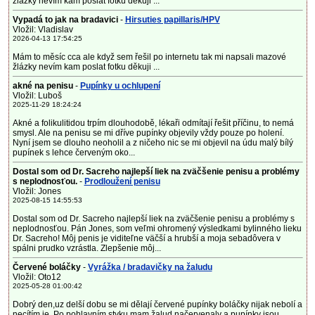
žlázky nevím kam poslat fotku děkuji ...
Vypadá to jak na bradavici
-
Hirsuties papillaris/HPV
Vložil: Vladislav
2026-04-13 17:54:25
Mám to měsíc cca ale když sem řešil po internetu tak mi napsali mazové
žlázky nevím kam poslat fotku děkuji ...
akné na penisu
-
Pupínky u ochlupení
Vložil: Luboš
2025-11-29 18:24:24
Akné a folikulitidou trpím dlouhodobě, lékaři odmítají řešit příčinu, to nemá
smysl. Ale na penisu se mi dříve pupínky objevily vždy pouze po holení.
Nyní jsem se dlouho neoholil a z ničeho nic se mi objevil na údu malý bílý
pupínek s lehce červeným oko...
Dostal som od Dr. Sacreho najlepší liek na zväčšenie penisu a problémy
s neplodnosťou.
-
Prodloužení penisu
Vložil: Jones
2025-08-15 14:55:53
Dostal som od Dr. Sacreho najlepší liek na zväčšenie penisu a problémy s
neplodnosťou. Pán Jones, som veľmi ohromený výsledkami bylinného lieku
Dr. Sacreho! Môj penis je viditeľne väčší a hrubší a moja sebadôvera v
spálni prudko vzrástla. Zlepšenie môj...
Červené boláčky
-
Vyrážka / bradavičky na žaludu
Vložil: Oto12
2025-05-28 01:00:42
Dobrý den,uz delší dobu se mi dělají červené pupínky boláčky nijak nebolí a
necítím je. Po pohlavním styku mam žalud načervenaly a pupínky jsou