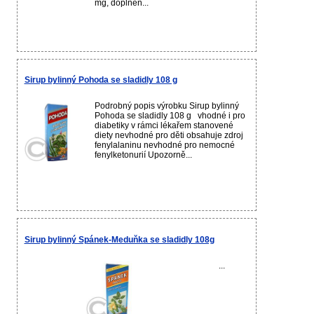
mg, doplněn...
Sirup bylinný Pohoda se sladidly 108 g
Podrobný popis výrobku Sirup bylinný
Pohoda se sladidly 108 g vhodné i pro
diabetiky v rámci lékařem stanovené
diety nevhodné pro děti obsahuje zdroj
fenylalaninu nevhodné pro nemocné
fenylketonurií Upozorně...
Sirup bylinný Spánek-Meduňka se sladidly 108g
...