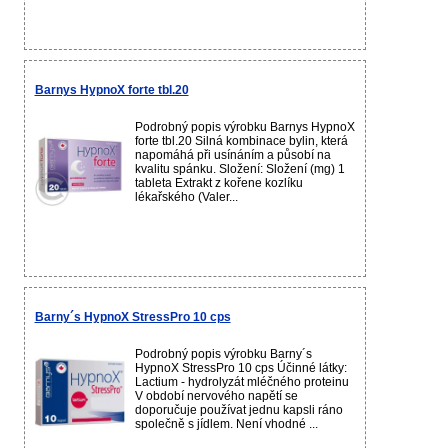
Barnys HypnoX forte tbl.20
Podrobný popis výrobku Barnys HypnoX
forte tbl.20 Silná kombinace bylin, která
napomáhá při usínáním a působí na
kvalitu spánku. Složení: Složení (mg) 1
tableta Extrakt z kořene kozlíku
lékařského (Valer...
Barny´s HypnoX StressPro 10 cps
Podrobný popis výrobku Barny´s
HypnoX StressPro 10 cps Účinné látky:
Lactium - hydrolyzát mléčného proteinu
V období nervového napětí se
doporučuje používat jednu kapsli ráno
společně s jídlem. Není vhodné ...