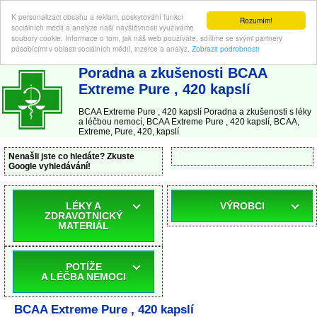
K personalizaci obsahu a reklam, poskytování funkcí
Rozumím!
sociálních médií a analýze naší návštěvnosti využíváme
soubory cookie. Informace o tom, jak náš web používáte, sdílíme se svými partnery
působícími v oblasti sociálních médií, inzerce a analýz.
Zobrazit podrobnosti
ABC-LEKARNA.cz
| Poradna a zkušenosti s léky a léčbou nemocí
Poradna a zkušenosti BCAA
Extreme Pure , 420 kapslí
BCAA Extreme Pure , 420 kapslí Poradna a zkušenosti s léky
a léčbou nemocí, BCAA Extreme Pure , 420 kapslí, BCAA,
Extreme, Pure, 420, kapslí
Nenašli jste co hledáte? Zkuste
Google vyhledávání!
LÉKY A
VÝROBCI
ZDRAVOTNICKÝ
MATERIÁL
POTÍŽE
A LÉČBA NEMOCI
BCAA Extreme Pure , 420 kapslí