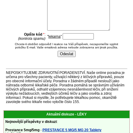
Opište kód
*
:
"
lekarna
"
(kontrola spamu)
Chcete-li obdržet odpověď / reakce na Váš příspěvek, nezapomeňte vyplnit
položku E-mail. Vaše emailová adresa nebude zobrazena ani jinak použita.
NEPOSKYTUJEME ZDRAVOTNÍ PORADENSTVÍ. Naše online poradna je
určena pro všechny pacienty, užívající některý z léčivých přípravků, pouze
pro obecné informační účely. Poradna v žádném případě neslouží jako
náhrada odborné lékařské péče. Poradna pomáhá se správným užíváním
léčivých přípravků, odhalit vzájemnou nesnášenlivost léčiv, při snížení
výskytu nežádoucích, vedlejších účinků léčiv a jako osvěta a zdroj
informací. Pokud si myslíte, že potřebujete lékařkou pomoc, okamžitě
zavolejte svého lékaře nebo vytočte číslo 155.
Aktuální diskuze - LÉKY
Nejnovější příspěvky v diskuzi
:
Prestance 5mg/5mg
-
PRESTANCE 5 MG/5 MG 20 Tablety