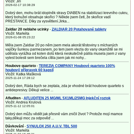
Vložil: Jiří
2026-02-17 10:38:29
Dobrý den, mohu brát idoplněk stravy DIABEN na stabilizaci krevního cukru,
který bohužel obsahuje skořici ? Někde jsem četl, že skořice vadí
PRESTANCE. Díky za vysvětlení.Jirka...
Zaldiar 20 neblahe ucinky
-
ZALDIAR 20 Potahované tablety
Vložil: Markéta
2026-01-08 05:23:22
Měla jsem Zaldiar 20 po něm jsem mela akorát těstoviny s míchaných
vajíčky šunkou parmezanem, po tem jsem vlezla do vany okamžitě se mi
udělala vyrážka od kolen dolů která neskutečně pálila musela jsem z vany
vylest bolesti sem brečela cítila jsem jak mi nohy...
Houbove quarteto
-
TEREZIA COMPANY Houbové quarteto 100%
houbový přípravek 60 kapslí
Vložil: Katka Mašková
2025-11-24 17:28:12
Dobrý den, Ráda bych se zeptala, zda je vhodné brát houbove quarteto s
antidepresivy. Děkuji velice ...
Afluditen
-
AFLUDITEN 25 MG/ML 5X1ML/25MG Injekční roztok
Vložil: Andrea Krulová
2025-11-12 12:05:01
Dobrý den můžu vědět jak přesně vám zničil život ? Protože mojí mamce
taky,děkuji moc za odpověď ...
Dávkování
-
SYNULOX 250 A.U.V. TBL 500
Vložil: Markéta