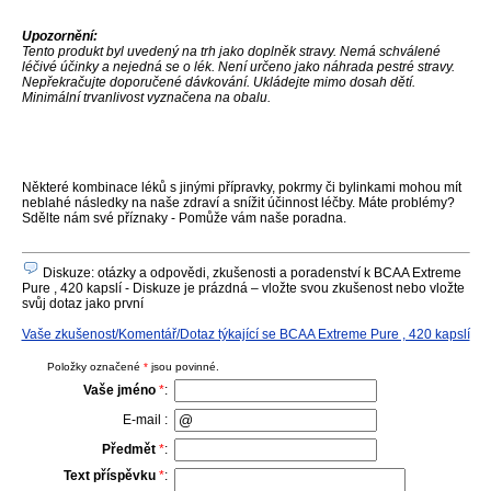
Upozornění:
Tento produkt byl uvedený na trh jako doplněk stravy. Nemá schválené
léčivé účinky a nejedná se o lék. Není určeno jako náhrada pestré stravy.
Nepřekračujte doporučené dávkování. Ukládejte mimo dosah dětí.
Minimální trvanlivost vyznačena na obalu.
Některé kombinace léků s jinými přípravky, pokrmy či bylinkami mohou mít
neblahé následky na naše zdraví a snížit účinnost léčby. Máte problémy?
Sdělte nám své příznaky - Pomůže vám naše poradna.
Diskuze: otázky a odpovědi, zkušenosti a poradenství k BCAA Extreme
Pure , 420 kapslí - Diskuze je prázdná – vložte svou zkušenost nebo vložte
svůj dotaz jako první
Vaše zkušenost/Komentář/Dotaz týkající se BCAA Extreme Pure , 420 kapslí
Položky označené
*
jsou povinné.
Vaše jméno
*
:
E-mail :
Předmět
*
:
Text příspěvku
*
: