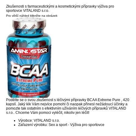
Zkušenosti s farmaceutickými a kosmetickými přípravky výživa pro
sportovce VITALAND s.r.o.
Pro větší náhled klikněte na obrázek
Podělte se o svou zkušenost s léčivými přípravky BCAA Extreme Pure , 420
kapslí. Jaký lék Vám nejvíce pomohl či naopak přinesl nežádoucí účinky a
pomozte tak ostatním s efektivním užíváním léčivých přípravků VITALAND
s.r.o.. Chceme Vám pomoci vyléčit, nikoliv jen léčit!
Výrobce: VITALAND s.r.o.
Zařazení výrobku: Sex a sport - Výživa pro sportovce