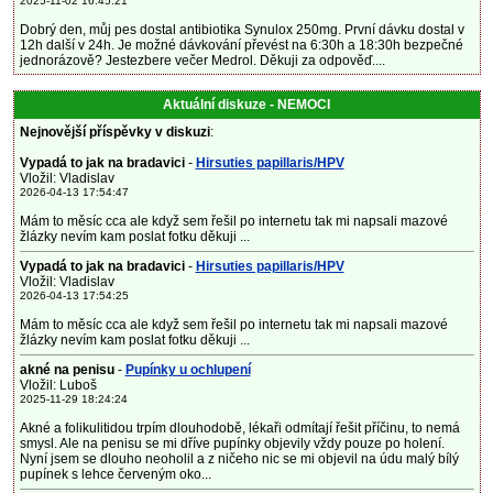
2025-11-02 16:45:21
Dobrý den, můj pes dostal antibiotika Synulox 250mg. První dávku dostal v
12h další v 24h. Je možné dávkování převést na 6:30h a 18:30h bezpečné
jednorázově? Jestezbere večer Medrol. Děkuji za odpověď....
Aktuální diskuze - NEMOCI
Nejnovější příspěvky v diskuzi
:
Vypadá to jak na bradavici
-
Hirsuties papillaris/HPV
Vložil: Vladislav
2026-04-13 17:54:47
Mám to měsíc cca ale když sem řešil po internetu tak mi napsali mazové
žlázky nevím kam poslat fotku děkuji ...
Vypadá to jak na bradavici
-
Hirsuties papillaris/HPV
Vložil: Vladislav
2026-04-13 17:54:25
Mám to měsíc cca ale když sem řešil po internetu tak mi napsali mazové
žlázky nevím kam poslat fotku děkuji ...
akné na penisu
-
Pupínky u ochlupení
Vložil: Luboš
2025-11-29 18:24:24
Akné a folikulitidou trpím dlouhodobě, lékaři odmítají řešit příčinu, to nemá
smysl. Ale na penisu se mi dříve pupínky objevily vždy pouze po holení.
Nyní jsem se dlouho neoholil a z ničeho nic se mi objevil na údu malý bílý
pupínek s lehce červeným oko...