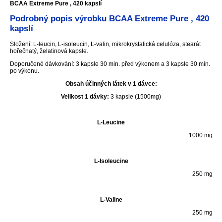
BCAA Extreme Pure , 420 kapslí
Podrobný popis výrobku BCAA Extreme Pure , 420
kapslí
Složení: L-leucin, L-isoleucin, L-valin, mikrokrystalická celulóza, stearát
hořečnatý, želatinová kapsle.
Doporučené dávkování: 3 kapsle 30 min. před výkonem a 3 kapsle 30 min.
po výkonu.
Obsah účinných látek v 1 dávce:
Velikost 1 dávky:
3 kapsle (1500mg)
L-Leucine
1000 mg
L-Isoleucine
250 mg
L-Valine
250 mg